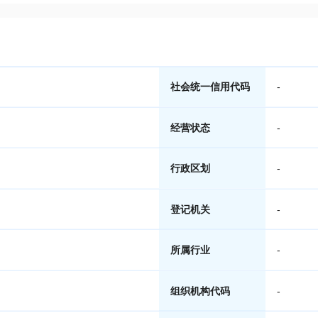
社会统一信用代码
-
经营状态
-
行政区划
-
登记机关
-
所属行业
-
组织机构代码
-