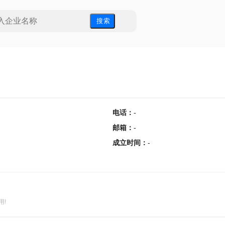
搜 索
电话
：
-
邮箱
：
-
成立时间
：
-
用!