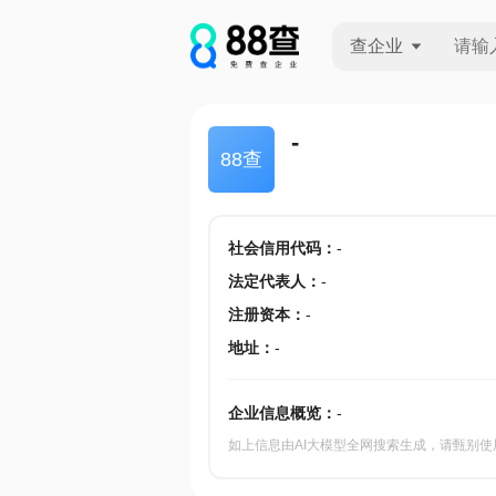
查企业
查企业
-
88查
查招投标
查产地
社会信用代码
：
-
法定代表人
：
-
注册资本
：
-
地址
：
-
企业信息概览：
-
如上信息由AI大模型全网搜索生成，请甄别使