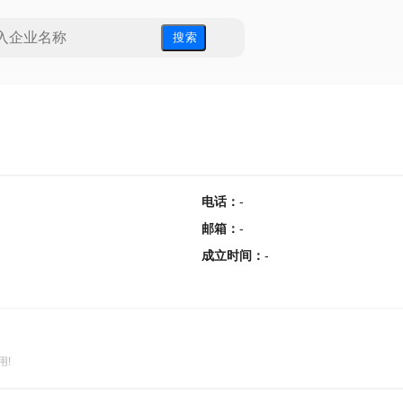
搜 索
电话
：
-
邮箱
：
-
成立时间
：
-
用!