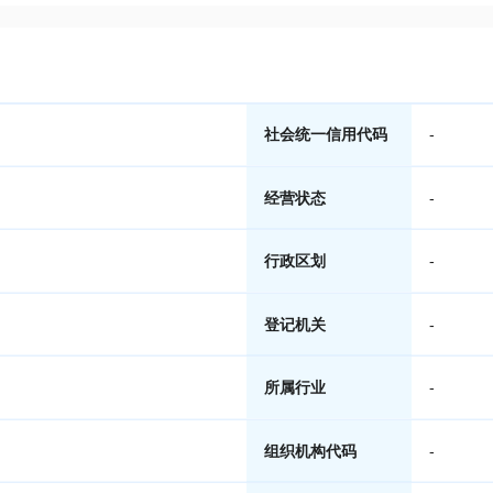
社会统一信用代码
-
经营状态
-
行政区划
-
登记机关
-
所属行业
-
组织机构代码
-