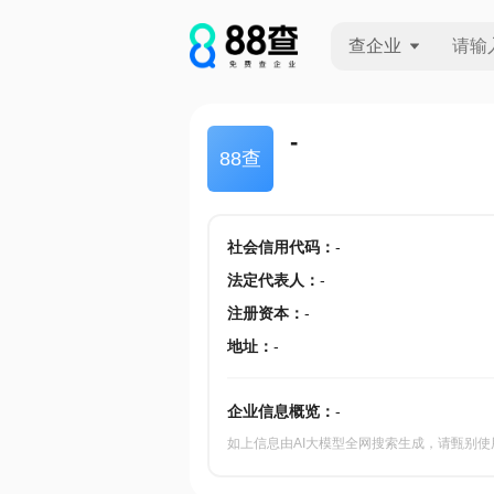
查企业
查企业
-
88查
查招投标
查产地
社会信用代码
：
-
法定代表人
：
-
注册资本
：
-
地址
：
-
企业信息概览：
-
如上信息由AI大模型全网搜索生成，请甄别使