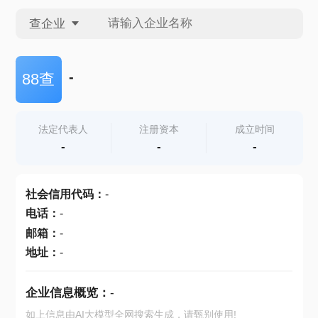
查企业
查企业
-
88查
查招投标
法定代表人
注册资本
成立时间
-
-
-
查产地
社会信用代码
：
-
电话
：
-
邮箱
：
-
地址
：
-
企业信息概览：
-
如上信息由AI大模型全网搜索生成，请甄别使用!