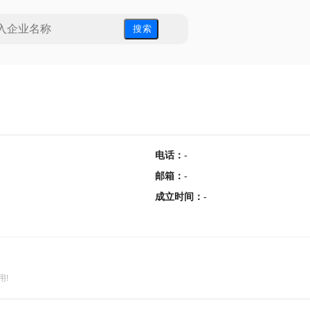
搜 索
电话
：
-
邮箱
：
-
成立时间
：
-
用!