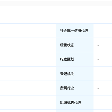
社会统一信用代码
-
经营状态
-
行政区划
-
登记机关
-
所属行业
-
组织机构代码
-