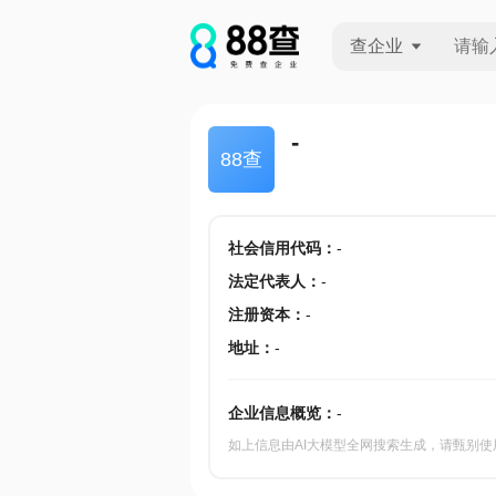
查企业
查企业
-
88查
查招投标
查产地
社会信用代码
：
-
法定代表人
：
-
注册资本
：
-
地址
：
-
企业信息概览：
-
如上信息由AI大模型全网搜索生成，请甄别使