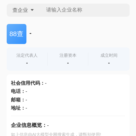
查企业
查企业
-
88查
查招投标
法定代表人
注册资本
成立时间
-
-
-
查产地
社会信用代码
：
-
电话
：
-
邮箱
：
-
地址
：
-
企业信息概览：
-
如上信息由AI大模型全网搜索生成，请甄别使用!