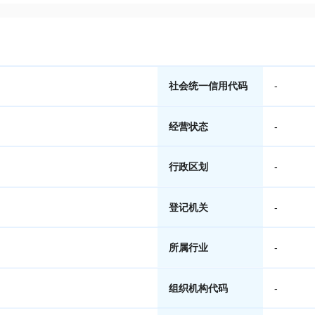
社会统一信用代码
-
经营状态
-
行政区划
-
登记机关
-
所属行业
-
组织机构代码
-