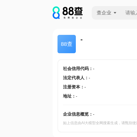
查企业
查企业
-
88查
查招投标
查产地
社会信用代码
：
-
法定代表人
：
-
注册资本
：
-
地址
：
-
企业信息概览：
-
如上信息由AI大模型全网搜索生成，请甄别使