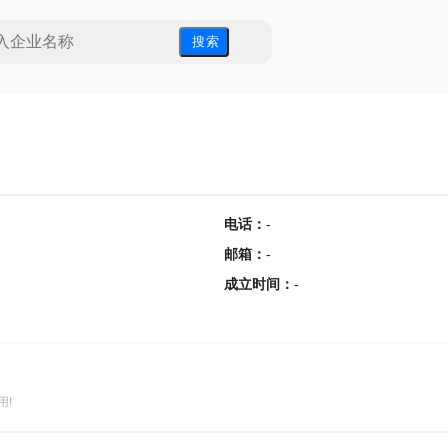
搜 索
电话
：
-
邮箱
：
-
成立时间
：
-
用!