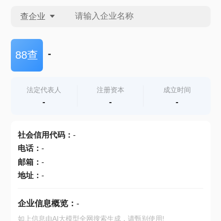
查企业
查企业
-
88查
查招投标
法定代表人
注册资本
成立时间
-
-
-
查产地
社会信用代码
：
-
电话
：
-
邮箱
：
-
地址
：
-
企业信息概览：
-
如上信息由AI大模型全网搜索生成，请甄别使用!