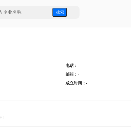
搜 索
电话
：
-
邮箱
：
-
成立时间
：
-
用!