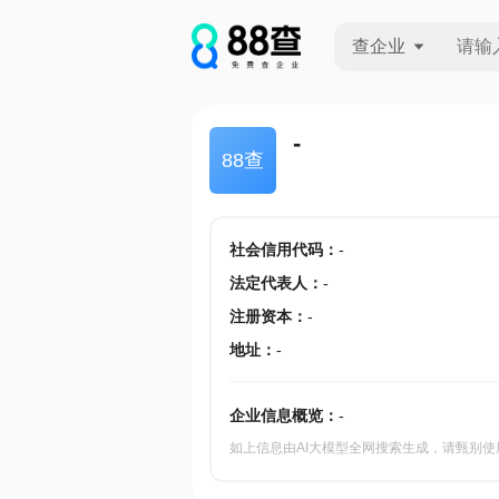
查企业
查企业
-
88查
查招投标
查产地
社会信用代码
：
-
法定代表人
：
-
注册资本
：
-
地址
：
-
企业信息概览：
-
如上信息由AI大模型全网搜索生成，请甄别使