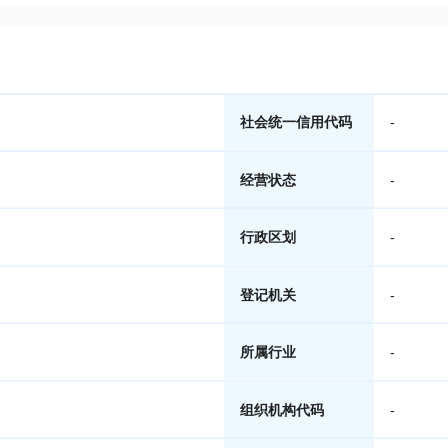
社会统一信用代码
-
经营状态
-
行政区划
-
登记机关
-
所属行业
-
组织机构代码
-