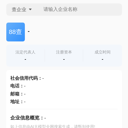
查企业
查企业
-
88查
查招投标
法定代表人
注册资本
成立时间
-
-
-
查产地
社会信用代码
：
-
电话
：
-
邮箱
：
-
地址
：
-
企业信息概览：
-
如上信息由AI大模型全网搜索生成，请甄别使用!