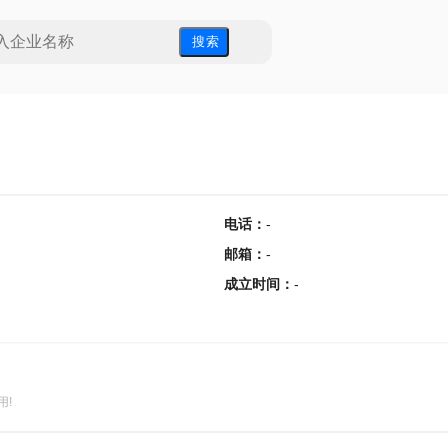
搜 索
电话
：
-
邮箱
：
-
成立时间
：
-
用!