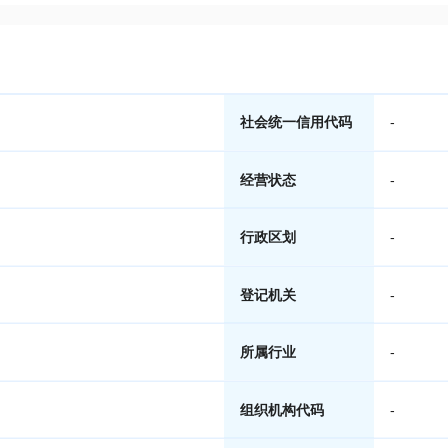
社会统一信用代码
-
经营状态
-
行政区划
-
登记机关
-
所属行业
-
组织机构代码
-