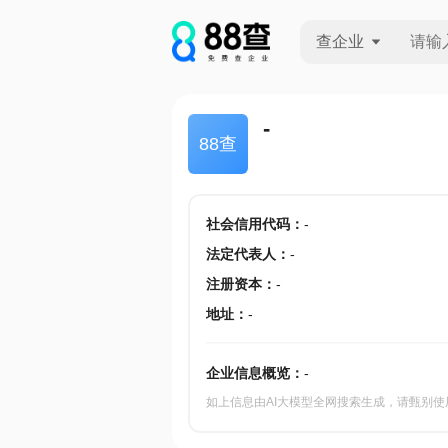
查企业
查企业
-
88查
查招投标
查产地
社会信用代码
：
-
法定代表人
：
-
注册资本
：
-
地址
：
-
企业信息概览：
-
如上信息由AI大模型全网搜索生成，请甄别使