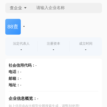
查企业
查企业
-
88查
查招投标
法定代表人
注册资本
成立时间
-
-
-
查产地
社会信用代码
：
-
电话
：
-
邮箱
：
-
地址
：
-
企业信息概览：
-
如上信息由AI大模型全网搜索生成，请甄别使用!