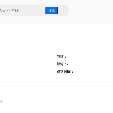
搜 索
电话
：
-
邮箱
：
-
成立时间
：
-
用!