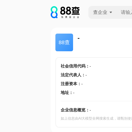
查企业
查企业
-
88查
查招投标
查产地
社会信用代码
：
-
法定代表人
：
-
注册资本
：
-
地址
：
-
企业信息概览：
-
如上信息由AI大模型全网搜索生成，请甄别使