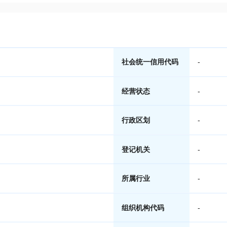
社会统一信用代码
-
经营状态
-
行政区划
-
登记机关
-
所属行业
-
组织机构代码
-