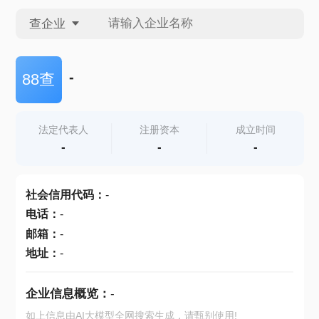
查企业
查企业
-
88查
查招投标
法定代表人
注册资本
成立时间
-
-
-
查产地
社会信用代码
：
-
电话
：
-
邮箱
：
-
地址
：
-
企业信息概览：
-
如上信息由AI大模型全网搜索生成，请甄别使用!