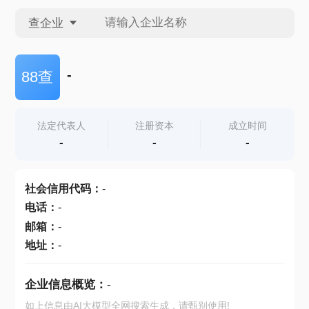
查企业
查企业
-
88查
查招投标
法定代表人
注册资本
成立时间
-
-
-
查产地
社会信用代码
：
-
电话
：
-
邮箱
：
-
地址
：
-
企业信息概览：
-
如上信息由AI大模型全网搜索生成，请甄别使用!