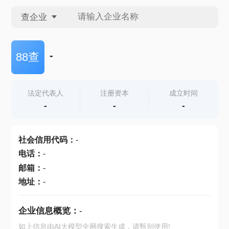
查企业
查企业
-
88查
查招投标
法定代表人
注册资本
成立时间
-
-
-
查产地
社会信用代码
：
-
电话
：
-
邮箱
：
-
地址
：
-
企业信息概览：
-
如上信息由AI大模型全网搜索生成，请甄别使用!