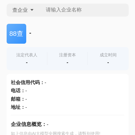
查企业
查企业
-
88查
查招投标
法定代表人
注册资本
成立时间
-
-
-
查产地
社会信用代码
：
-
电话
：
-
邮箱
：
-
地址
：
-
企业信息概览：
-
如上信息由AI大模型全网搜索生成，请甄别使用!