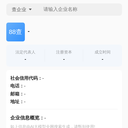
查企业
查企业
-
88查
查招投标
法定代表人
注册资本
成立时间
-
-
-
查产地
社会信用代码
：
-
电话
：
-
邮箱
：
-
地址
：
-
企业信息概览：
-
如上信息由AI大模型全网搜索生成，请甄别使用!