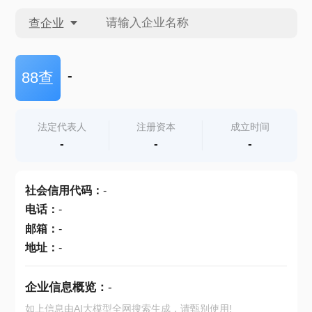
查企业
查企业
-
88查
查招投标
法定代表人
注册资本
成立时间
-
-
-
查产地
社会信用代码
：
-
电话
：
-
邮箱
：
-
地址
：
-
企业信息概览：
-
如上信息由AI大模型全网搜索生成，请甄别使用!