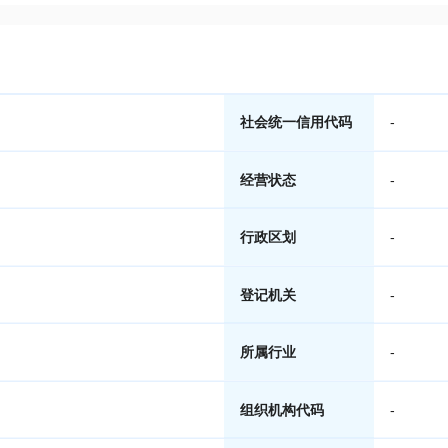
社会统一信用代码
-
经营状态
-
行政区划
-
登记机关
-
所属行业
-
组织机构代码
-