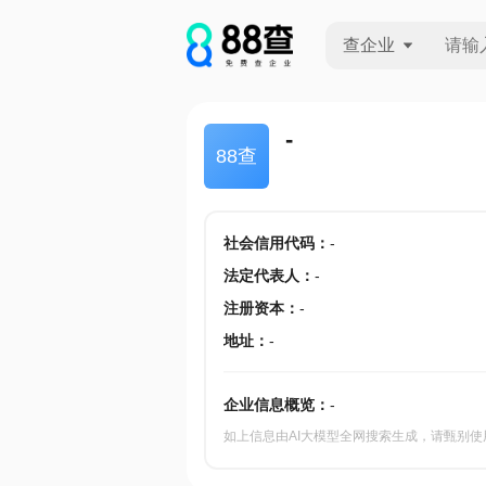
查企业
查企业
-
88查
查招投标
查产地
社会信用代码
：
-
法定代表人
：
-
注册资本
：
-
地址
：
-
企业信息概览：
-
如上信息由AI大模型全网搜索生成，请甄别使