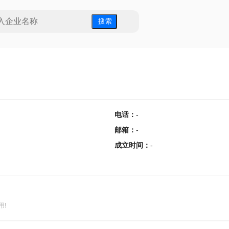
搜 索
电话
：
-
邮箱
：
-
成立时间
：
-
用!