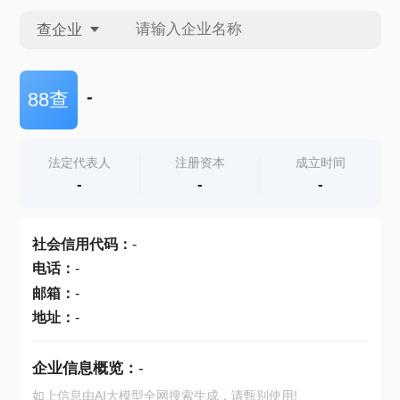
查企业
查企业
-
88查
查招投标
法定代表人
注册资本
成立时间
-
-
-
查产地
社会信用代码
：
-
电话
：
-
邮箱
：
-
地址
：
-
企业信息概览：
-
如上信息由AI大模型全网搜索生成，请甄别使用!