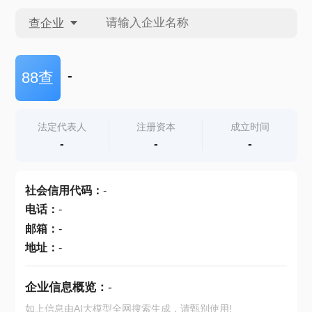
查企业
查企业
-
88查
查招投标
法定代表人
注册资本
成立时间
-
-
-
查产地
社会信用代码
：
-
电话
：
-
邮箱
：
-
地址
：
-
企业信息概览：
-
如上信息由AI大模型全网搜索生成，请甄别使用!