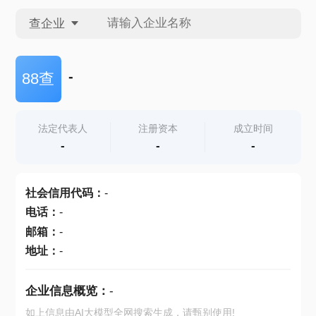
查企业
查企业
-
88查
查招投标
法定代表人
注册资本
成立时间
-
-
-
查产地
社会信用代码
：
-
电话
：
-
邮箱
：
-
地址
：
-
企业信息概览：
-
如上信息由AI大模型全网搜索生成，请甄别使用!