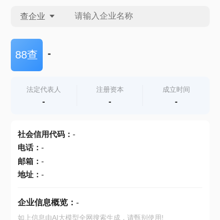
查企业
查企业
-
88查
查招投标
法定代表人
注册资本
成立时间
-
-
-
查产地
社会信用代码
：
-
电话
：
-
邮箱
：
-
地址
：
-
企业信息概览：
-
如上信息由AI大模型全网搜索生成，请甄别使用!