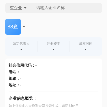
查企业
查企业
-
88查
查招投标
法定代表人
注册资本
成立时间
-
-
-
查产地
社会信用代码
：
-
电话
：
-
邮箱
：
-
地址
：
-
企业信息概览：
-
如上信息由AI大模型全网搜索生成，请甄别使用!