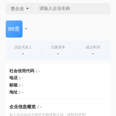
查企业
查企业
-
88查
查招投标
法定代表人
注册资本
成立时间
-
-
-
查产地
社会信用代码
：
-
电话
：
-
邮箱
：
-
地址
：
-
企业信息概览：
-
如上信息由AI大模型全网搜索生成，请甄别使用!