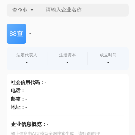
查企业
查企业
-
88查
查招投标
法定代表人
注册资本
成立时间
-
-
-
查产地
社会信用代码
：
-
电话
：
-
邮箱
：
-
地址
：
-
企业信息概览：
-
如上信息由AI大模型全网搜索生成，请甄别使用!