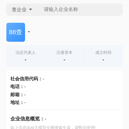
查企业
查企业
-
88查
查招投标
法定代表人
注册资本
成立时间
-
-
-
查产地
社会信用代码
：
-
电话
：
-
邮箱
：
-
地址
：
-
企业信息概览：
-
如上信息由AI大模型全网搜索生成，请甄别使用!