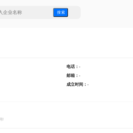
搜 索
电话
：
-
邮箱
：
-
成立时间
：
-
用!