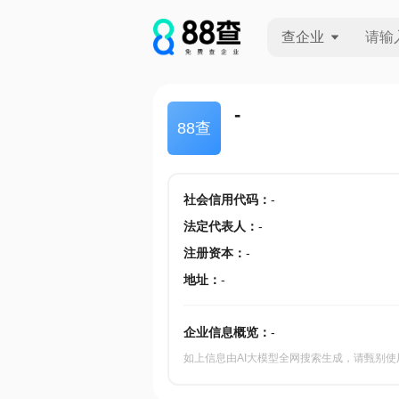
查企业
查企业
-
88查
查招投标
查产地
社会信用代码
：
-
法定代表人
：
-
注册资本
：
-
地址
：
-
企业信息概览：
-
如上信息由AI大模型全网搜索生成，请甄别使