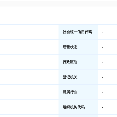
社会统一信用代码
-
经营状态
-
行政区划
-
登记机关
-
所属行业
-
组织机构代码
-