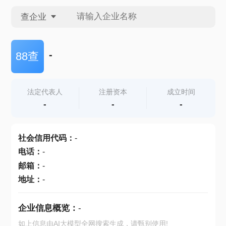
查企业
查企业
-
88查
查招投标
法定代表人
注册资本
成立时间
-
-
-
查产地
社会信用代码
：
-
电话
：
-
邮箱
：
-
地址
：
-
企业信息概览：
-
如上信息由AI大模型全网搜索生成，请甄别使用!