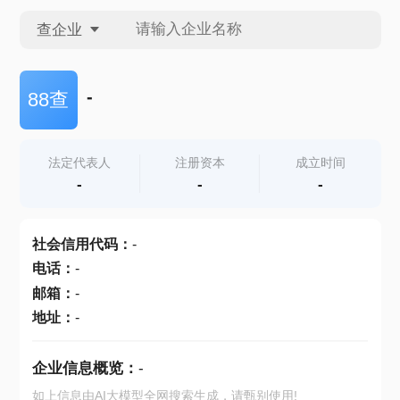
查企业
查企业
-
88查
查招投标
法定代表人
注册资本
成立时间
-
-
-
查产地
社会信用代码
：
-
电话
：
-
邮箱
：
-
地址
：
-
企业信息概览：
-
如上信息由AI大模型全网搜索生成，请甄别使用!