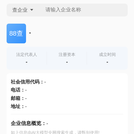
查企业
查企业
-
88查
查招投标
法定代表人
注册资本
成立时间
-
-
-
查产地
社会信用代码
：
-
电话
：
-
邮箱
：
-
地址
：
-
企业信息概览：
-
如上信息由AI大模型全网搜索生成，请甄别使用!