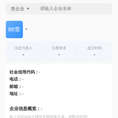
查企业
查企业
-
88查
查招投标
法定代表人
注册资本
成立时间
-
-
-
查产地
社会信用代码
：
-
电话
：
-
邮箱
：
-
地址
：
-
企业信息概览：
-
如上信息由AI大模型全网搜索生成，请甄别使用!