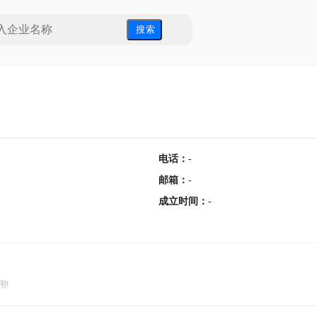
搜 索
电话
：
-
邮箱
：
-
成立时间
：
-
用!