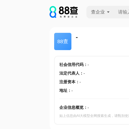
查企业
查企业
-
88查
查招投标
查产地
社会信用代码
：
-
法定代表人
：
-
注册资本
：
-
地址
：
-
企业信息概览：
-
如上信息由AI大模型全网搜索生成，请甄别使