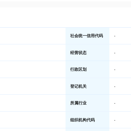
社会统一信用代码
-
经营状态
-
行政区划
-
登记机关
-
所属行业
-
组织机构代码
-