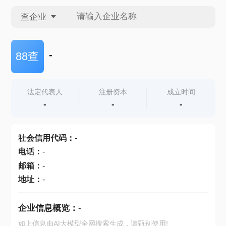
查企业
查企业
-
88查
查招投标
法定代表人
注册资本
成立时间
-
-
-
查产地
社会信用代码
：
-
电话
：
-
邮箱
：
-
地址
：
-
企业信息概览：
-
如上信息由AI大模型全网搜索生成，请甄别使用!