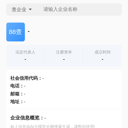
查企业
查企业
-
88查
查招投标
法定代表人
注册资本
成立时间
-
-
-
查产地
社会信用代码
：
-
电话
：
-
邮箱
：
-
地址
：
-
企业信息概览：
-
如上信息由AI大模型全网搜索生成，请甄别使用!