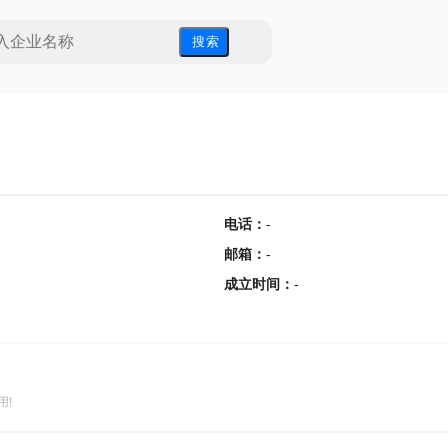
搜 索
电话
：
-
邮箱
：
-
成立时间
：
-
用!