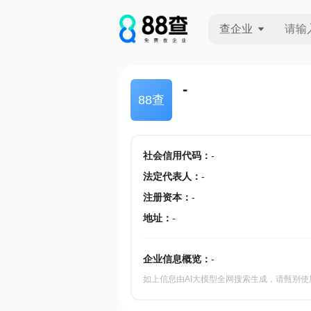
查企业
查企业
-
88查
查招投标
查产地
社会信用代码
：
-
法定代表人
：
-
注册资本
：
-
地址
：
-
企业信息概览：
-
如上信息由AI大模型全网搜索生成，请甄别使