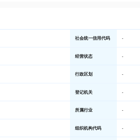
社会统一信用代码
-
经营状态
-
行政区划
-
登记机关
-
所属行业
-
组织机构代码
-