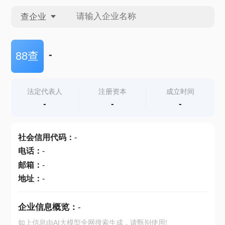
查企业
查企业
-
88查
查招投标
法定代表人
注册资本
成立时间
-
-
-
查产地
社会信用代码
：
-
电话
：
-
邮箱
：
-
地址
：
-
企业信息概览：
-
如上信息由AI大模型全网搜索生成，请甄别使用!