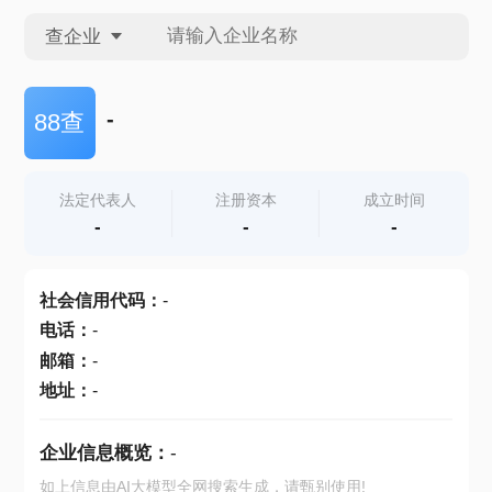
查企业
查企业
-
88查
查招投标
法定代表人
注册资本
成立时间
-
-
-
查产地
社会信用代码
：
-
电话
：
-
邮箱
：
-
地址
：
-
企业信息概览：
-
如上信息由AI大模型全网搜索生成，请甄别使用!