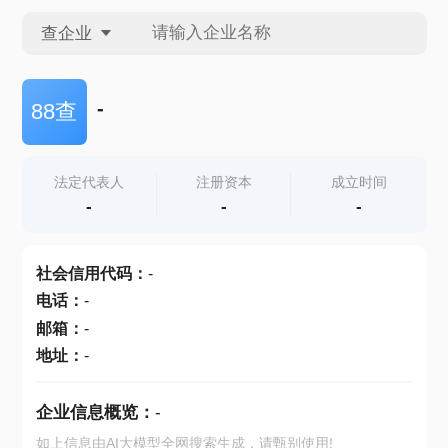
查企业
查企业
-
88查
查招投标
法定代表人
注册资本
成立时间
-
-
-
查产地
社会信用代码
：
-
电话
：
-
邮箱
：
-
地址
：
-
企业信息概览：
-
如上信息由AI大模型全网搜索生成，请甄别使用!