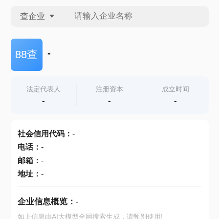
查企业
查企业
-
88查
查招投标
法定代表人
注册资本
成立时间
-
-
-
查产地
社会信用代码
：
-
电话
：
-
邮箱
：
-
地址
：
-
企业信息概览：
-
如上信息由AI大模型全网搜索生成，请甄别使用!