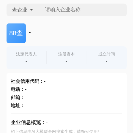
查企业
查企业
-
88查
查招投标
法定代表人
注册资本
成立时间
-
-
-
查产地
社会信用代码
：
-
电话
：
-
邮箱
：
-
地址
：
-
企业信息概览：
-
如上信息由AI大模型全网搜索生成，请甄别使用!