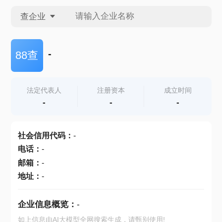
查企业
查企业
-
88查
查招投标
法定代表人
注册资本
成立时间
-
-
-
查产地
社会信用代码
：
-
电话
：
-
邮箱
：
-
地址
：
-
企业信息概览：
-
如上信息由AI大模型全网搜索生成，请甄别使用!