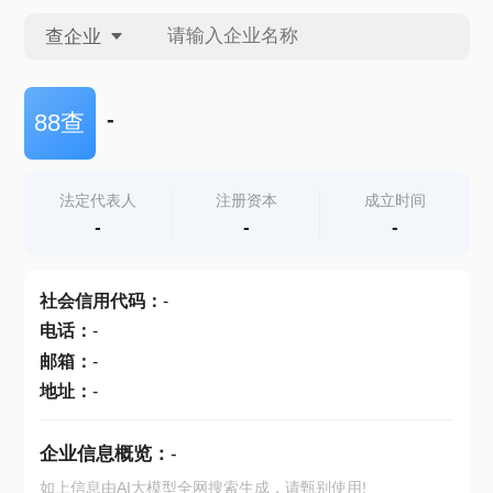
查企业
查企业
-
88查
查招投标
法定代表人
注册资本
成立时间
-
-
-
查产地
社会信用代码
：
-
电话
：
-
邮箱
：
-
地址
：
-
企业信息概览：
-
如上信息由AI大模型全网搜索生成，请甄别使用!