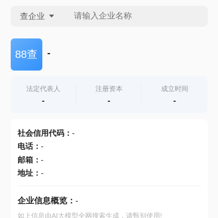
查企业
查企业
-
88查
查招投标
法定代表人
注册资本
成立时间
-
-
-
查产地
社会信用代码
：
-
电话
：
-
邮箱
：
-
地址
：
-
企业信息概览：
-
如上信息由AI大模型全网搜索生成，请甄别使用!