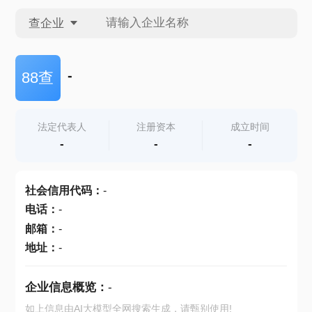
查企业
查企业
-
88查
查招投标
法定代表人
注册资本
成立时间
-
-
-
查产地
社会信用代码
：
-
电话
：
-
邮箱
：
-
地址
：
-
企业信息概览：
-
如上信息由AI大模型全网搜索生成，请甄别使用!