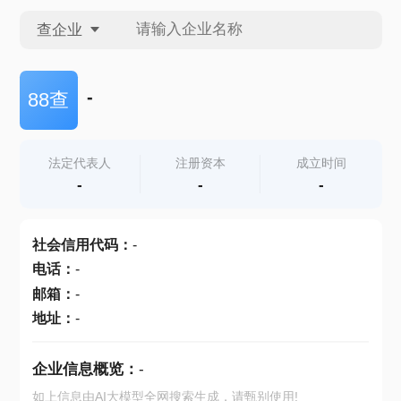
查企业
查企业
-
88查
查招投标
法定代表人
注册资本
成立时间
-
-
-
查产地
社会信用代码
：
-
电话
：
-
邮箱
：
-
地址
：
-
企业信息概览：
-
如上信息由AI大模型全网搜索生成，请甄别使用!