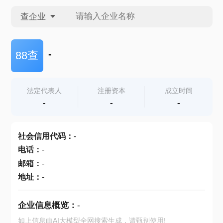
查企业
查企业
-
88查
查招投标
法定代表人
注册资本
成立时间
-
-
-
查产地
社会信用代码
：
-
电话
：
-
邮箱
：
-
地址
：
-
企业信息概览：
-
如上信息由AI大模型全网搜索生成，请甄别使用!