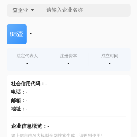
查企业
查企业
-
88查
查招投标
法定代表人
注册资本
成立时间
-
-
-
查产地
社会信用代码
：
-
电话
：
-
邮箱
：
-
地址
：
-
企业信息概览：
-
如上信息由AI大模型全网搜索生成，请甄别使用!