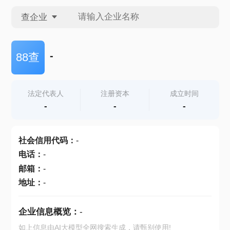
查企业
查企业
-
88查
查招投标
法定代表人
注册资本
成立时间
-
-
-
查产地
社会信用代码
：
-
电话
：
-
邮箱
：
-
地址
：
-
企业信息概览：
-
如上信息由AI大模型全网搜索生成，请甄别使用!