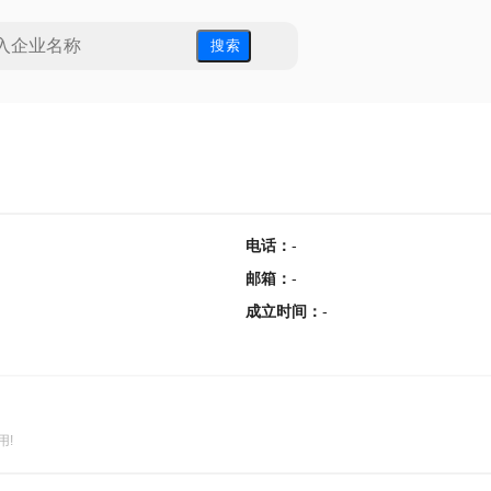
搜 索
电话
：
-
邮箱
：
-
成立时间
：
-
用!