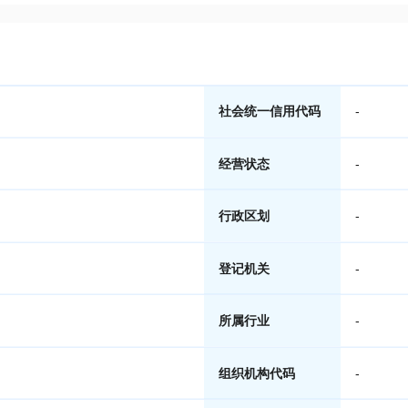
社会统一信用代码
-
经营状态
-
行政区划
-
登记机关
-
所属行业
-
组织机构代码
-