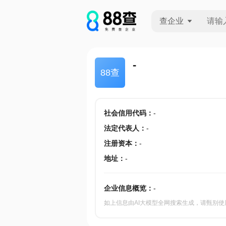
查企业
查企业
-
88查
查招投标
查产地
社会信用代码
：
-
法定代表人
：
-
注册资本
：
-
地址
：
-
企业信息概览：
-
如上信息由AI大模型全网搜索生成，请甄别使